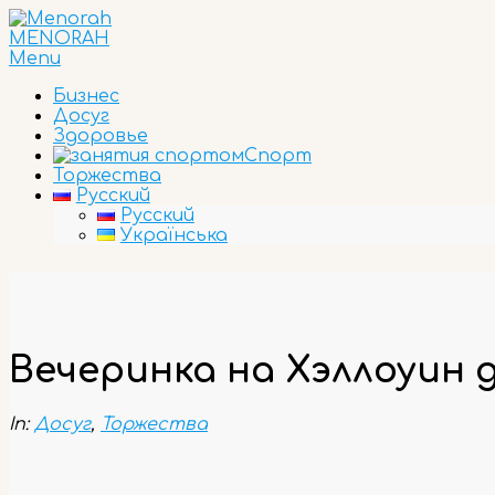
Skip
to
MENORAH
content
Primary
Menu
Navigation
Бизнес
Menu
Досуг
Здоровье
Спорт
Торжества
Русский
Русский
Українська
Вечеринка на Хэллоуин 
In:
Досуг
,
Торжества