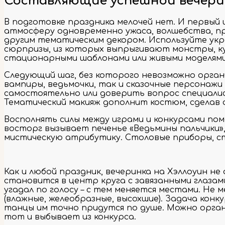
Составляющие успешной вечерин
В подготовке праздника мелочей нет. И первый 
атмосферу одновременно ужаса, волшебства, пра
другим тематическим декором. Используйте укр
сюрпризы, из которых выпрыгивают монстры, ку
стационарными шаблонами или живыми моделями
Следующий шаг, без которого невозможно органи
вампиры, ведьмочки, так и сказочные персонажи
самостоятельно или доверить вопрос специалист
Тематический макияж дополнит костюм, сделав 
Восполнять силы между играми и конкурсами по
восторг вызывает печенье «Ведьмины пальчики»,
мистическую атрибутику. Столовые приборы, ст
Как и любой праздник, вечеринка на Хэллоуин не
становится в центр круга с завязанными глазами
угадал по голосу – с тем меняется местами. Н
(влажные, желеобразные, высохшие). Задача кон
танцы им точно придутся по душе. Можно органи
тот и выбывает из конкурса.