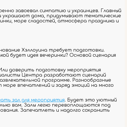
еренно завоевал симпатию и украинцев. Главный
 люди украшают дома, придумывают тематические
инки, море сладостей, атмосфера праздника и
днование Хэллоуина требует подготовки.
ой будет идея вечеринки? Основой сценария
 Или доверить подготовку мероприятия
ециалисты Центра разработают сценарий
азвлекательной программе. Разнообразные
т море впечатлений и заряд эмоций на много
ать зал для мероприятия
. Будет это уютный
олько вам. Залы легко перевоплощаются под
ования. Запечатлеть и надолго сохранить