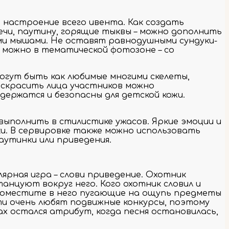
 настроение всего ивента. Как создать
ечи, паутину, горящие тыквы – можно дополнить
ими мышами. Не оставят равнодушными сундуки-
 можно в тематической фотозоне – со
могут быть как любимые многими скелеты,
Раскрасить лица участников можно
держатся и безопасны для детской кожи.
ыполнить в стилистике ужасов. Яркие эмоции и
ки. В сервировке также можно использовать
аутинки или приведения.
лярная игра – слови приведение. Охотник
танцуют вокруг него. Кого охотник словил и
. Поместите в него пугающие на ощупь предметы
ети очень любят подвижные конкурсы, поэтому
ах остался атрибут, когда песня остановилась,