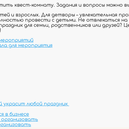
етить квест-комнату. Задания и вопросы можно в
тей и взрослых. Для детворы – увлекательная про
олностью провести с детьми. Не отвлекаться на
раздник для семьи, родственников или друзей? Ц
!
 мероприятий
ала для мероприятия
ый украсит любой праздник
я в бизнесе
о организовать
организовать