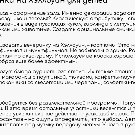
ки на Хэллоуин для детей
шаг – оформление зала. Именно декорации задают
здника и веселья? Классическую атрибутику – св
ашения в виде пугающих кукол, гирлянды с летуч
клы или животные. Создать оригинальные снимки
.
зовать вечеринку на Хэллоуин, – костюмы. Это 
 фильмов и мультфильмов. Не забываем о гриме. 
ам по аква-гриму. Используемые краски хорошо 
образ еще более эффектным.
могут блюда фуршетного стола. Их также стоит в
 макаронсы с паутинкой, тыквами, конфеты-пауч
аканчики со скелетами или черепами, салфетки-п
 обойдется без развлекательной программы. Попу
. В это время остальные участники веселятся и 
е менее увлекательное действо – пугающий мешок
курсантов – на ощупь определить, что выбрал. Д
зовать под музыку передачу метлы. У кого в рук