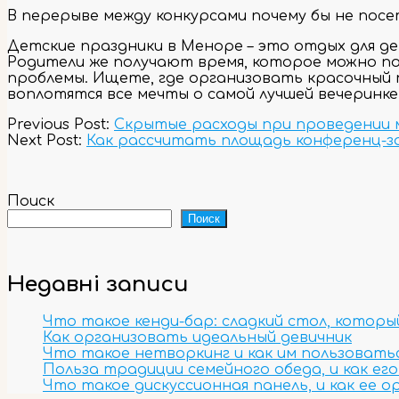
В перерыве между конкурсами почему бы не пос
Детские праздники в Меноре – это отдых для де
Родители же получают время, которое можно п
проблемы. Ищете, где организовать красочный п
воплотятся все мечты о самой лучшей вечеринке
2023-
Previous Post:
Скрытые расходы при проведении
11-
Next Post:
Как рассчитать площадь конференц-з
02
Поиск
Поиск
Недавні записи
Что такое кенди-бар: сладкий стол, котор
Как организовать идеальный девичник
Что такое нетворкинг и как им пользоватьс
Польза традиции семейного обеда, и как ег
Что такое дискуссионная панель, и как ее 