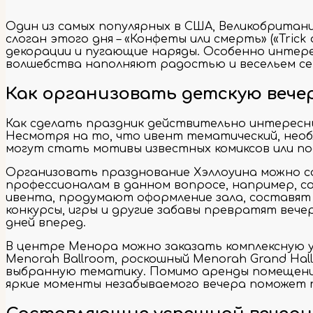
Один из самых популярных в США, Великобритани
слоган этого дня – «Конфеты или смерть» («Tric
декорации и пугающие наряды. Особенно интере
волшебства наполняют радостью и весельем се
Как организовать детскую вече
Как сделать праздник действительно интересны
Несмотря на то, что ивент тематический, необ
могут стать мотивы известных комиксов или пое
Организовать празднование Хэллоуина можно с
профессионалам в данном вопросе, например, 
ивента, продумают оформление зала, составят
конкурсы, игры и другие забавы превратят вече
дней вперед.
В центре Менора можно заказать комплексную у
Menorah Ballroom, роскошный Menorah Grand Hal
выбранную тематику. Помимо аренды помещения
яркие моменты незабываемого вечера поможет п