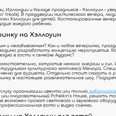
и, Ирландии и Канаде праздников – Хэллоуин – ув
k or treat»). В преддверии мистического вечера,
сен Хэллоуин для детей. Костюмированные вечер
рдце каждого ребенка.
ринку на Хэллоуин
м и незабываемым? Как и любая вечеринка, праз
ходимо разработать концепцию мероприятия. Как
здка в гости к семейке Аддамс?
амостоятельно, затратив немало энергии и сил.
сотрудникам культурного комплекса Менора. Сп
 меню для фуршета. Отдельно стоит сказать о р
ринку в настоящее развлекательное шоу. Подаря
слугу организации ивента или только
заброниров
l или очаровательный Pchelkin’s House, решать т
 возможен прокат светового и звукового оборуд
рофессиональная фото и видео съемка.