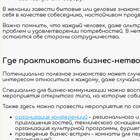
В желании завести бытовые или деловые знакомс
себя в качестве собеседника, настойчивом пр
Важно помнить, что каждый человек, даже альтр
проблем и удовлетворении потребностей. В нетв
остаются обе стороны сотрудничества.
Где практиковать бизнес-нетв
Потенциально полезное знакомство может случи
интересом относиться к каждому, даже случайно
Специально для бизнес-коммуникации можно вос
мероприятия открытого типа, на которые собир
Также здесь можно провести мероприятие по со
организация конференций
– регионального и
приглашения гостей, технического оснащения
организация культурной программы, фуршет
проведение бизнес-встреч – комнаты для пе
трансляцией;