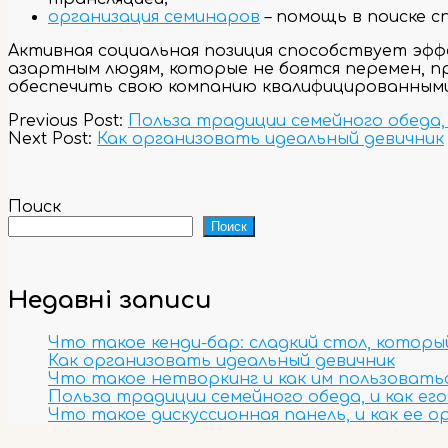
организация семинаров
– помощь в поиске с
Активная социальная позиция способствует эф
азартным людям, которые не боятся перемен, 
обеспечить свою компанию квалифицированными
2023-
Previous Post:
Польза традиции семейного обеда, 
12-
Next Post:
Как организовать идеальный девичник
28
Поиск
Поиск
Недавні записи
Что такое кенди-бар: сладкий стол, котор
Как организовать идеальный девичник
Что такое нетворкинг и как им пользоватьс
Польза традиции семейного обеда, и как ег
Что такое дискуссионная панель, и как ее 