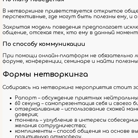
В нетворкинге приветствуется открытое общен
перспективные, где могут быть полезны ему, и о
Закрытая модель поведения предполагает исклю
общение, отсекая тех, кто ему в данный момент
По способу коммуникации
При помощи онлайн-платформ не обязательно л
форуме, конференции, семинаре и найти полезн
Формы нетворкинга
Собираясь на нетворкинг мероприятия стоит за
Рапорт – обсуждение приятных нейтральных
60 секунд – самопрезентация себя и своего б
отзеркаливание – использование схожей ман
доверия;
тоннель – углубление в интересы собеседн
желания сотрудничества;
комплименты – способ общения на основе в
позитивную атмосферу.