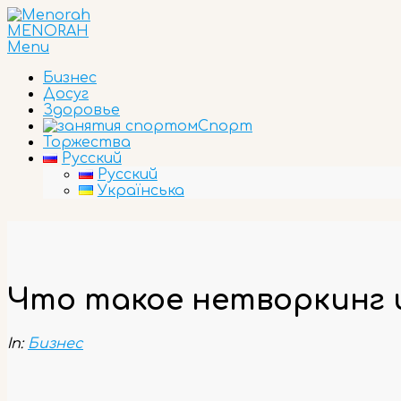
Skip
to
MENORAH
content
Primary
Menu
Navigation
Бизнес
Menu
Досуг
Здоровье
Спорт
Торжества
Русский
Русский
Українська
Что такое нетворкинг и
In:
Бизнес