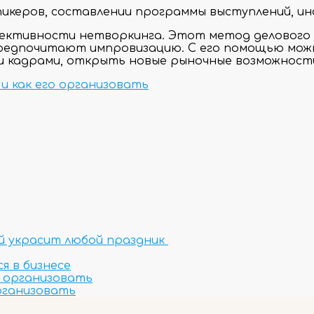
пикеров, составлении программы выступлений, и
фективности нетворкинга. Этот метод делового
предпочитают импровизацию. С его помощью мож
 кадрами, открыть новые рыночные возможности
и как его организовать
ый украсит любой праздник
я в бизнесе
о организовать
организовать