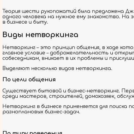
Теория шести рукопожатий была предложена Дж. 
одного человека на нужное ему знакомство. На 
в бизнесе и быту.
Виды нетворкинга
Нетворкинг – это принцип общения, в ходе кото
главное условие – доброжелательность и откры
собеседникам, вникает в их проблемы и прислуш
Выделяют несколько видов нетворкинга.
По цели общения
Существует бытовой и бизнес-нетворкинг. Первы
среди мастеров, строителей, домохозяек, обслу
Нетворкинг в бизнесе применяется для поиска 
разноплановых бизнес-задач.
По типу поведения