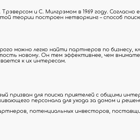
Трэверсом и С. Милгрэмом в 1969 году. Согласно 
этой теории построен нетворкинг – способ поис
рого можно легко найти партнеров по бизнесу, к
тость новому. Он тем эффективнее, чем внимател
ивается к их интересам.
й призван для поиска приятелей с общими интере
живающего персонала для ухода за домом и решен
партнеров, потенциальных инвесторов, поставщик