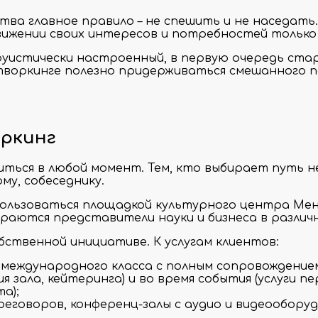
тва главное правило – не спешить и не наседать
одвижении своих интересов и потребностей толь
уистически настроенный, в первую очередь стар
оркинге полезно придерживаться смешанного подх
оркинг
ться в любой момент. Тем, кто выбирает путь н
му, собеседнику.
пользоваться площадкой культурного центра Мен
аются представители науки и бизнеса в различ
бственной инициативе. К услугам клиентов:
 международного класса с полным сопровождение
 зала, кейтеринга) и во время события (услуги п
а);
реговоров, конференц-залы с аудио и видеообору