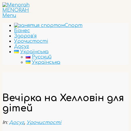
Skip
to
MENORAH
content
Primary
Menu
Navigation
Спорт
Menu
Бізнес
Здоров’я
Урочистості
Досуг
Українська
Русский
Українська
Вечірка на Хелловін для
дітей
In:
Досуг
,
Урочистості