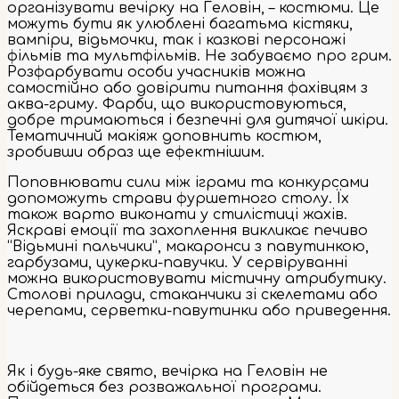
організувати вечірку на Геловін, – костюми. Це
можуть бути як улюблені багатьма кістяки,
вампіри, відьмочки, так і казкові персонажі
фільмів та мультфільмів. Не забуваємо про грим.
Розфарбувати особи учасників можна
самостійно або довірити питання фахівцям з
аква-гриму. Фарби, що використовуються,
добре тримаються і безпечні для дитячої шкіри.
Тематичний макіяж доповнить костюм,
зробивши образ ще ефектнішим.
Поповнювати сили між іграми та конкурсами
допоможуть страви фуршетного столу. Їх
також варто виконати у стилістиці жахів.
Яскраві емоції та захоплення викликає печиво
“Відьмині пальчики”, макаронси з павутинкою,
гарбузами, цукерки-павучки. У сервіруванні
можна використовувати містичну атрибутику.
Столові прилади, стаканчики зі скелетами або
черепами, серветки-павутинки або приведення.
Як і будь-яке свято, вечірка на Геловін не
обійдеться без розважальної програми.