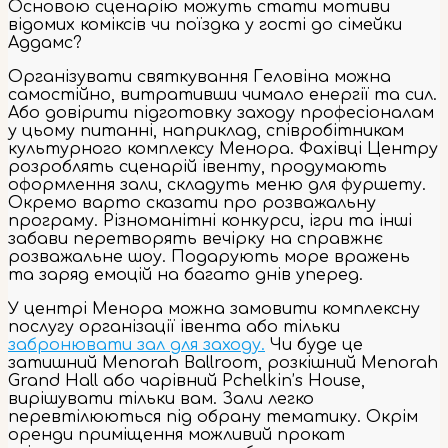
Основою сценарію можуть стати мотиви
відомих коміксів чи поїздка у гості до сімейки
Аддамс?
Організувати святкування Геловіна можна
самостійно, витративши чимало енергії та сил.
Або довірити підготовку заходу професіоналам
у цьому питанні, наприклад, співробітникам
культурного комплексу Менора. Фахівці Центру
розроблять сценарій івенту, продумають
оформлення зали, складуть меню для фуршету.
Окремо варто сказати про розважальну
програму. Різноманітні конкурси, ігри та інші
забави перетворять вечірку на справжнє
розважальне шоу. Подарують море вражень
та заряд емоцій на багато днів уперед.
У центрі Менора можна замовити комплексну
послугу організації івента або тільки
забронювати зал для заходу.
Чи буде це
затишний Menorah Ballroom, розкішний Menorah
Grand Hall або чарівний Pchelkin’s House,
вирішувати тільки вам. Зали легко
перевтілюються під обрану тематику. Окрім
оренди приміщення можливий прокат