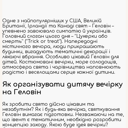
Одне з найпопулярніших у США, Великій
Британії, Ірландії та Канаді свят – Геловін –
упевнено завоювало симпатію й українців.
Головний слоган цього дня – “Цукерки або
смерть” (“Trick or treat”). Напередодні
містичного вечора, люди прикрашають
будинки, вигадують тематичні декорації і
лякаючі вбрання. Особливо цікавий Геловін для
дітей. Костюмовані вечірки, море солодощів,
атмосфера свята і чарівництва наповнюють
радістю і веселощами серце кожної дитини.
Як організувати дитячу вечірку
на Геловін
Як зробити свято дійсно цікавим та
незабутнім? Як і будь-яка вечірка, святкування
Геловін вимагає підготовки. Незважаючи на те,
що івент є тематичним, необхідно розробити
концепцію заходу. Якою буде ідея вечірки?