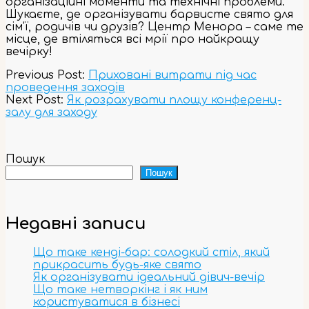
організаційні моменти та технічні проблеми.
Шукаєте, де організувати барвисте свято для
сім’ї, родичів чи друзів? Центр Менора – саме те
місце, де втіляться всі мрії про найкращу
вечірку!
2023-
Previous Post:
Приховані витрати під час
11-
проведення заходів
02
Next Post:
Як розрахувати площу конференц-
залу для заходу
Пошук
Пошук
Недавні записи
Що таке кенді-бар: солодкий стіл, який
прикрасить будь-яке свято
Як організувати ідеальний дівич-вечір
Що таке нетворкінг і як ним
користуватися в бізнесі