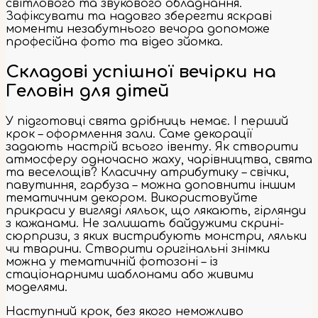
світлового та звукового обладнання.
Зафіксувати та надовго зберегти яскраві
моменти незабутнього вечора допоможе
професійна фото та відео зйомка.
Складові успішної вечірки на
Геловін для дітей
У підготовці свята дрібниць немає. І перший
крок – оформлення зали. Саме декорації
задають настрій всього івенту. Як створити
атмосферу одночасно жаху, чарівництва, свята
та веселощів? Класичну атрибутику – свічки,
павутиння, гарбуза – можна доповнити іншим
тематичним декором. Використовуйте
прикраси у вигляді ляльок, що лякають, гірлянди
з кажанами. Не залишать байдужими скрині-
сюрпризи, з яких вистрибують монстри, ляльки
чи тварини. Створити оригінальні знімки
можна у тематичній фотозоні – із
стаціонарними шаблонами або живими
моделями.
Наступний крок, без якого неможливо