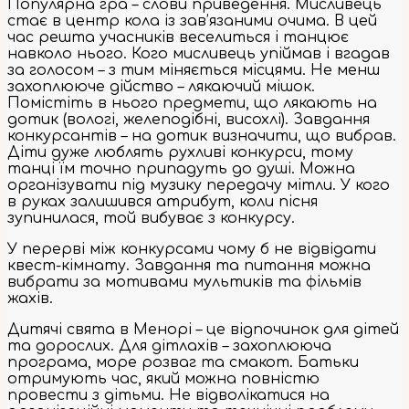
Популярна гра – слови приведення. Мисливець
стає в центр кола із зав’язаними очима. В цей
час решта учасників веселиться і танцює
навколо нього. Кого мисливець упіймав і вгадав
за голосом – з тим міняється місцями. Не менш
захоплююче дійство – лякаючий мішок.
Помістіть в нього предмети, що лякають на
дотик (вологі, желеподібні, висохлі). Завдання
конкурсантів – на дотик визначити, що вибрав.
Діти дуже люблять рухливі конкурси, тому
танці їм точно припадуть до душі. Можна
організувати під музику передачу мітли. У кого
в руках залишився атрибут, коли пісня
зупинилася, той вибуває з конкурсу.
У перерві між конкурсами чому б не відвідати
квест-кімнату. Завдання та питання можна
вибрати за мотивами мультиків та фільмів
жахів.
Дитячі свята в Менорі – це відпочинок для дітей
та дорослих. Для дітлахів – захоплююча
програма, море розваг та смакот. Батьки
отримують час, який можна повністю
провести з дітьми. Не відволікатися на