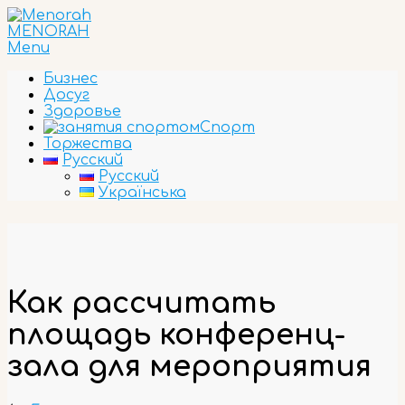
Skip
to
MENORAH
content
Primary
Menu
Navigation
Бизнес
Menu
Досуг
Здоровье
Спорт
Торжества
Русский
Русский
Українська
Как рассчитать
площадь конференц-
зала для мероприятия