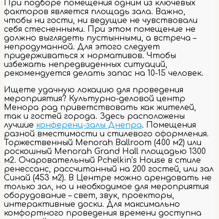
При подборе помещения одним из ключевых
факторов является площадь зала. Важно,
чтобы ни гости, ни ведущие не чувствовали
себя стесненными. При этом помещение не
должно выглядеть пустынными, а встреча –
непродуманной. Для этого следует
придерживаться х нормативов. Чтобы
избежать непредвиденных ситуаций,
рекомендуется делать запас на 10-15 человек.
Ищете удачную локацию для проведения
мероприятия? Культурно-деловой центр
Менора рад приветствовать как жителей,
так и гостей города. Здесь расположены
лучшие
конференц-залы Днепра
. Помещения
разной вместимости и стилевого оформления.
Торжественный Menorah Ballroom (400 м2) или
роскошный Menorah Grand Hall площадью 1300
м2. Очаровательный Pchelkin’s House в стиле
ренессанс, рассчитанный на 200 гостей, или зал
Синай (453 м2). В Центре можно арендовать не
только зал, но и необходимое для мероприятия
оборудование – свет, звук, проекторы,
интерактивные доски. Для максимально
комфортного проведения времени доступна