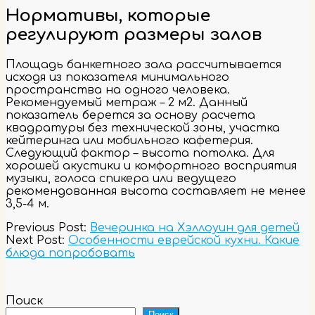
Нормативы, которые
регулируют размеры залов
Площадь банкетного зала рассчитывается
исходя из показателя минимального
пространства на одного человека.
Рекомендуемый метраж – 2 м2. Данный
показатель берется за основу расчета
квадратуры без технической зоны, участка
кейтеринга или мобильного кафетерия.
Следующий фактор – высота потолка. Для
хорошей акустики и комфортного восприятия
музыки, голоса спикера или ведущего
рекомендованная высота составляет не менее
3,5-4 м.
2023-
Previous Post:
Вечеринка на Хэллоуин для детей
11-
Next Post:
Особенности еврейской кухни. Какие
03
блюда попробовать
Поиск
Поиск