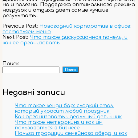
но и полезно. Поддержка оптимального режима
нагрузок и отдыха дает самые лучшие
результаты.
2023-
Previous Post:
Новогодний корпоратив в офисе:
12-
составляем меню
28
Next Post:
Что такое дискуссионная панель, и
как ее организовать
Поиск
Поиск
Недавні записи
Что такое кенди-бар: сладкий стол,
который украсит любой праздник
Как организовать идеальный девичник
Что такое нетворкинг и как им
пользоваться в бизнесе
Польза традиции семейного обеда, и как