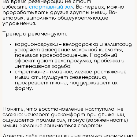
Во время регенерации не стоит
избегать
спортивный зал
. Во-первых, можно
прорабатывать другие группы мышц. Во-
вторых, выполнять общеукрепляющие
упражнения.
Тренеры рекомендуют:
кардионагрузки – велодорожка и эллипсоид
ускоряет выведение молочной кислоты,
повышая кровообращение. Подобный
эффект дают велопрогулки, пробежки и
интенсивная ходьба;
стретчинг – плавное, легкое растяжение
мышц стимулирует регенерацию,
прогревает ткани, поддерживает их
форму.
Понять, что восстановление наступило, не
сложно: исчезает дискомфорт при движении,
ощущается прилив сил, тонус (заряженность)
мышц, желание заниматься спортом.
Давать себе передышки – не только нормально,