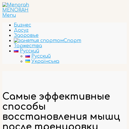
Skip
to
MENORAH
content
Primary
Menu
Navigation
Бизнес
Menu
Досуг
Здоровье
Спорт
Торжества
Русский
Русский
Українська
Самые эффективные
способы
восстановления мышц
после тренировки