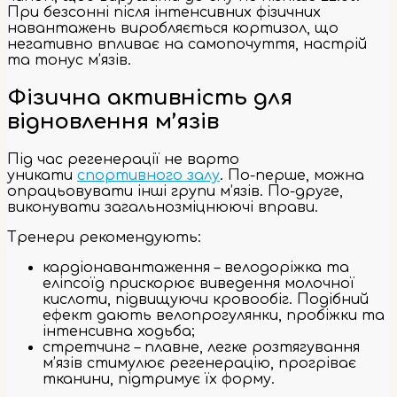
При безсонні після інтенсивних фізичних
навантажень виробляється кортизол, що
негативно впливає на самопочуття, настрій
та тонус м’язів.
Фізична активність для
відновлення м’язів
Під час регенерації не варто
уникати
спортивного залу
. По-перше, можна
опрацьовувати інші групи м’язів. По-друге,
виконувати загальнозміцнюючі вправи.
Тренери рекомендують:
кардіонавантаження – велодоріжка та
еліпсоїд прискорює виведення молочної
кислоти, підвищуючи кровообіг. Подібний
ефект дають велопрогулянки, пробіжки та
інтенсивна ходьба;
стретчинг – плавне, легке розтягування
м’язів стимулює регенерацію, прогріває
тканини, підтримує їх форму.