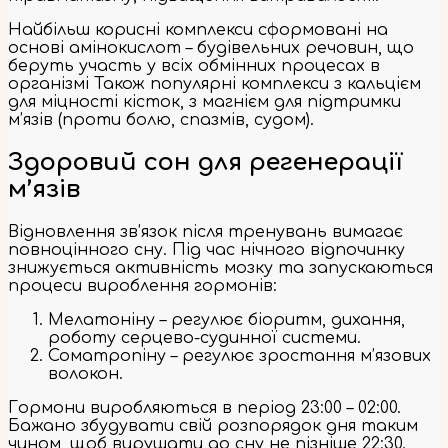
Найбільш корисні комплекси сформовані на
основі амінокислот – будівельних речовин, що
беруть участь у всіх обмінних процесах в
організмі Також популярні комплекси з кальцієм
для міцності кісток, з магнієм для підтримки
м’язів (проти болю, спазмів, судом).
Здоровий сон для регенерації
м’язів
Відновлення зв’язок після тренувань вимагає
повноцінного сну. Під час нічного відпочинку
знижується активність мозку та запускаються
процеси вироблення гормонів:
Мелатоніну – регулює біоритм, дихання,
роботу серцево-судинної системи.
Соматропіну – регулює зростання м’язових
волокон.
Гормони виробляються в період 23:00 – 02:00.
Бажано збудувати свій розпорядок дня таким
чином, щоб вирушати до сну не пізніше 22:30.