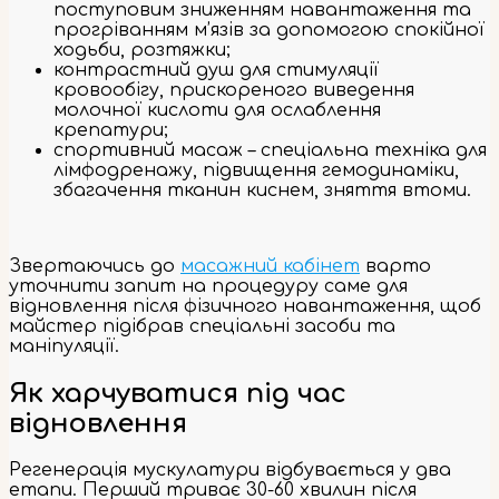
поступовим зниженням навантаження та
прогріванням м’язів за допомогою спокійної
ходьби, розтяжки;
контрастний душ для стимуляції
кровообігу, прискореного виведення
молочної кислоти для ослаблення
крепатури;
спортивний масаж – спеціальна техніка для
лімфодренажу, підвищення гемодинаміки,
збагачення тканин киснем, зняття втоми.
Звертаючись до
масажний кабінет
варто
уточнити запит на процедуру саме для
відновлення після фізичного навантаження, щоб
майстер підібрав спеціальні засоби та
маніпуляції.
Як харчуватися під час
відновлення
Регенерація мускулатури відбувається у два
етапи. Перший триває 30-60 хвилин після