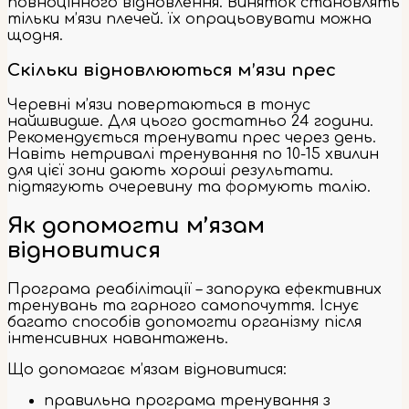
повноцінного відновлення. Виняток становлять
тільки м’язи плечей. їх опрацьовувати можна
щодня.
Скільки відновлюються м’язи прес
Черевні м’язи повертаються в тонус
найшвидше. Для цього достатньо 24 години.
Рекомендується тренувати прес через день.
Навіть нетривалі тренування по 10-15 хвилин
для цієї зони дають хороші результати.
підтягують очеревину та формують талію.
Як допомогти м’язам
відновитися
Програма реабілітації – запорука ефективних
тренувань та гарного самопочуття. Існує
багато способів допомогти організму після
інтенсивних навантажень.
Що допомагає м’язам відновитися:
правильна програма тренування з