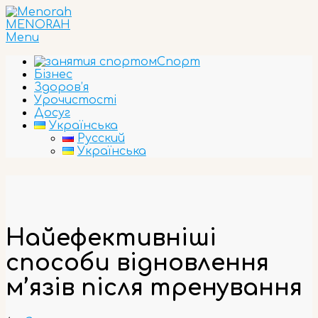
Skip
to
MENORAH
content
Primary
Menu
Navigation
Спорт
Menu
Бізнес
Здоров’я
Урочистості
Досуг
Українська
Русский
Українська
Найефективніші
способи відновлення
м’язів після тренування