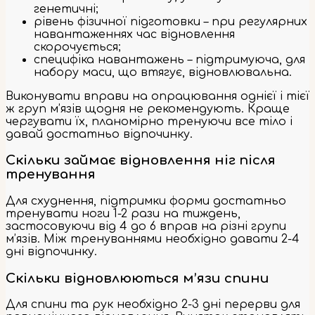
генетичні;
рівень фізичної підготовки – при регулярних
навантаженнях час відновлення
скорочується;
специфіка навантажень – підтримуюча, для
набору маси, що втягує, відновлювальна.
Виконувати вправи на опрацювання однієї і тієї
ж груп м’язів щодня не рекомендують. Краще
чергувати їх, планомірно тренуючи все тіло і
давай достатньо відпочинку.
Скільки займає відновлення ніг після
тренування
Для схуднення, підтримки форми достатньо
тренувати ноги 1-2 рази на тиждень,
застосовуючи від 4 до 6 вправ на різні групи
м’язів. Між тренуваннями необхідно давати 2-4
дні відпочинку.
Скільки відновлюються м’язи спини
Для спини та рук необхідно 2-3 дні перерви для