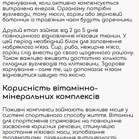
тренування, коли активно компенсується
витрачена енергія. Організму потрібні
вуглеводи, тому мюслі, горіхи або зерновий
батончик із трав’яним чаєм будуть доречними.
Другий етап займає від 2 до 5 днів
повноцінного відновлення м’язових тканин. У
цей період необхідний білок для заповнення
набряклого м’яза. Сир, риба, нежирне м’ясо,
горіхи слід внести до свого щоденного раціону.
Також важливо вживати достатню кількість
складних вуглеводів та клітковини. Здорове
харчування – саме те, що допомагає м’язам
відновитися швидко та якісно.
Корисність вітамінно-
мінеральних комплексів
Поживні комплекси займають важливе місце у
системі спортивного способу життя. Вітаміни
для спортсменів спрямовані на повноцінне
засвоєння корисних речовин, стимуляцію
зростання м’язової маси, запобігання
травматизму, підвищення витривалості.