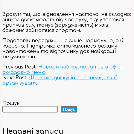
Зрозуміти, що відновлення настало, не складно:
зникає дискомфорт під час руху, відчувається
приплив сил, тонус (зарядженість) м’язів,
бажання займатися спортом.
Подавати передихи – не лише нормально, а й
корисно. Підтримка оптимального режиму
навантажень та відпочинку дає найкращі
результати.
2023-
Previous Post:
Новорічний корпоратив в офісі:
12-
складаємо меню
28
Next Post:
Що таке дискусійна панель, і як її
організувати
Пошук
Пошук
Недавні записи