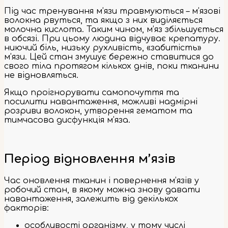
Під час тренування м’язи травмуються – м’язові
волокна рвуться, та якщо з них виділяється
молочна кислота. Таким чином, м’яз збільшується
в обсязі. При цьому людина відчуває крепатуру.
ниючий біль, низьку рухливість, «забитість»
м’язи. Цей стан змушує бережно ставитися до
свого тіла протягом кількох днів, поки тканини
не відновляться.
Якщо проігнорувати самопочуття та
посилити навантаження, можливі надмірні
розриви волокон, утворення гематом та
тимчасова дисфункція м’яза.
Період відновлення м’язів
Час оновлення тканин і повернення м’язів у
робочий стан, в якому можна знову давати
навантаження, залежить від декількох
факторів:
особливості організму, у тому числі