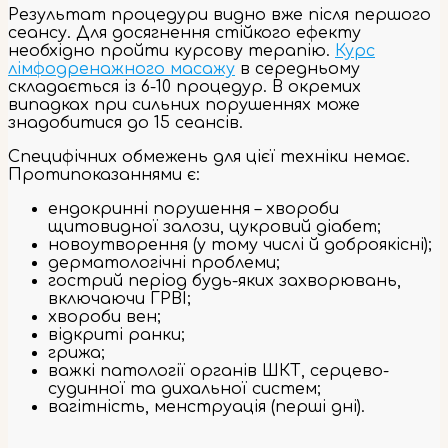
Результат процедури видно вже після першого
сеансу. Для досягнення стійкого ефекту
необхідно пройти курсову терапію.
Курс
лімфодренажного масажу
в середньому
складається із 6-10 процедур. В окремих
випадках при сильних порушеннях може
знадобитися до 15 сеансів.
Специфічних обмежень для цієї техніки немає.
Протипоказаннями є:
ендокринні порушення – хвороби
щитовидної залози, цукровий діабет;
новоутворення (у тому числі й доброякісні);
дерматологічні проблеми;
гострий період будь-яких захворювань,
включаючи ГРВІ;
хвороби вен;
відкриті ранки;
грижа;
важкі патології органів ШКТ, серцево-
судинної та дихальної систем;
вагітність, менструація (перші дні).