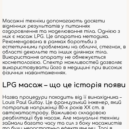
Масажні техніки допомагають досягти
відмінних результатів у питаннях
оздоровлення та моделювання тіла. Однією з
них є масаж LPG. Це апаратна методика.
Рекомендована в рамках боротьби з
естетичними проблемами на обличчі, стегнах, в
області декольте та інших ділянках тіла.
Використання апарату не обмежується
косметологією. Спектр можливостей дозволяє
використовувати його в медицині при високих
фізичних навантаженнях.
LPG масаж – що це історія появи
Назва процедури походить від її винахідника –
Louis Paul Guitay. Це французький інженер, який
потрапив наприкінці 80-х років ХХ ст. в
автокатастрофу. Важливою складовою
реабілітації був масаж. Але мануальні техніки
займали багато часу та сил з боку масажистів
та були недостатньо ефективними. Тоді в