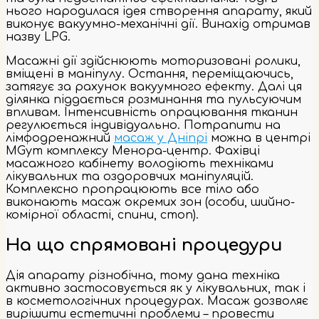
нього народилася ідея створення апарату, який
виконує вакуумно-механічні дії. Винахід отримав
назву LPG.
Масажні дії здійснюють моторизовані ролики,
вміщені в маніпулу. Остання, переміщаючись,
затягує за рахунок вакуумного ефекту. Далі ця
ділянка піддається розминання та пульсуючим
впливам. Інтенсивність опрацювання тканин
регулюється індивідуально. Потрапити на
лімфодренажний
масаж у Дніпрі
можна в центрі
MGym комплексу Менора-центр. Фахівці
масажного кабінету володіють техніками
лікувальних та оздоровчих маніпуляцій.
Комплексно пропрацюють все тіло або
виконають масаж окремих зон (особи, шийно-
комірної області, спини, стоп).
На що спрямовані процедури
Дія апарату різнобічна, тому дана техніка
активно застосовується як у лікувальних, так і
в косметологічних процедурах. Масаж дозволяє
вирішити естетичні проблеми – провести