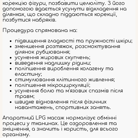
корекцію фігури, позбавити целюліту. З його
допомогою вдається усунути відкладення на
ділянках, що складно піддаються корекції,
позбутися набряків.
Процедура спрямована на:
підвищення гладкості та пружності шкіри;
зменшення розтяжок, розсмоктування
ділянок рубцювання;
усунення жирових скупчень;
виведення надлишку рідини;
поліпшення вироблення колагену та
еластину;
стимулювання клітинного живлення;
поліпшення мікроциркуляції;
усунення болю та м’язових спазмів після
травм;
швидке відновлення після фізичних
навантажень, спортивних занять.
Апаратний LPG масаж нормалізує обмінні
процеси у тканинах. Це оздоровлення та
зміцнення, а значить і користь, для всього
організму.