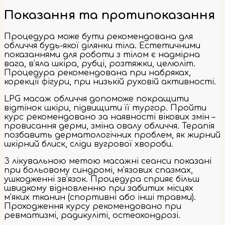
Показання та протипоказання
Процедура може бути рекомендована для
обличчя будь-якої ділянки тіла. Естетичними
показаннями для роботи з тілом є надмірна
вага, в’яла шкіра, рубці, розтяжки, целюліт.
Процедура рекомендована при набряках,
корекції фігури, при низькій руховій активності.
LPG масаж обличчя допоможе покращити
відтінок шкіри, підвищити її тургор. Пройти
курс рекомендовано за наявності вікових змін –
провисання дерми, зміна овалу обличчя. Терапія
позбавить дерматологічних проблем, як жирний
шкірний блиск, сліди вугрової хвороби.
З лікувальною метою масажні сеанси показані
при больовому синдромі, м’язових спазмах,
ушкодженні зв’язок. Процедура сприяє більш
швидкому відновленню при забитих місцях
м’яких тканин (спортивні або інші травми).
Проходження курсу рекомендовано при
ревматизмі, радикуліті, остеохондрозі.