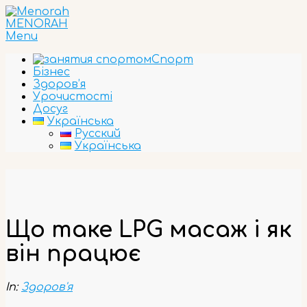
Skip
to
MENORAH
content
Primary
Menu
Navigation
Спорт
Menu
Бізнес
Здоров’я
Урочистості
Досуг
Українська
Русский
Українська
Що таке LPG масаж і як
він працює
In:
Здоров'я