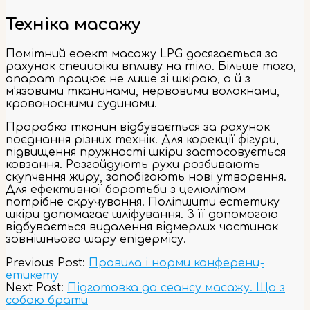
Техніка масажу
Помітний ефект масажу LPG досягається за
рахунок специфіки впливу на тіло. Більше того,
апарат працює не лише зі шкірою, а й з
м’язовими тканинами, нервовими волокнами,
кровоносними судинами.
Проробка тканин відбувається за рахунок
поєднання різних технік. Для корекції фігури,
підвищення пружності шкіри застосовується
ковзання. Розгойдують рухи розбивають
скупчення жиру, запобігають нові утворення.
Для ефективної боротьби з целюлітом
потрібне скручування. Поліпшити естетику
шкіри допомагає шліфування. З її допомогою
відбувається видалення відмерлих частинок
зовнішнього шару епідермісу.
2023-
Previous Post:
Правила і норми конференц-
11-
етикету
03
Next Post:
Підготовка до сеансу масажу. Що з
собою брати