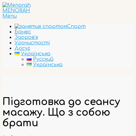
Skip
to
MENORAH
content
Primary
Menu
Navigation
Спорт
Menu
Бізнес
Здоров’я
Урочистості
Досуг
Українська
Русский
Українська
Підготовка до сеансу
масажу. Що з собою
брати