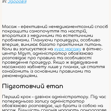
In:
Здоров'я
Масаж – ефективний немедикаментозний спосіб
покращити самопочуття та настрій,
впоратися з медичними та естетичними
проблемами. Плануючи процедури, особливо
вперше, виникає багато практичних питань.
Коли ви записуєтеся на
курс масажу
в фітнес-
центр Mgym, адміністратор обов’язково
розповідає про правила та особливості
проведення процедур. Якщо ж відвідування
масажного кабінету лише у планах, ця стаття
ознайомить із основними правилами та
рекомендаціями.
Підготовчий етап
Перший крок – дзвінок адміністратору. Під час
попереднього запису адміністратор
обов’язково розповідає, що брати із собою на
масаж. Більшість салонів надають одноразове