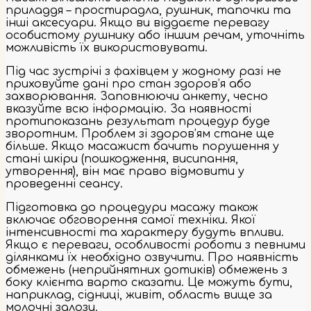
приладдя – простирадла, рушник, тапочки та
інші аксесуари. Якщо ви віддаєте перевагу
особистому рушнику або іншим речам, уточніть
можливість їх використовувати.
Під час зустрічі з фахівцем у жодному разі не
приховуйте дані про стан здоров’я або
захворювання. Заповнюючи анкету, чесно
вказуйте всю інформацію. За наявності
протипоказань результат процедур буде
зворотним. Проблем зі здоров’ям стане ще
більше. Якщо масажист бачить порушення у
стані шкіри (пошкодження, висипання,
утворення), він має право відмовити у
проведенні сеансу.
Підготовка до процедури масажу також
включає обговорення самої техніки. Якої
інтенсивності та характеру будуть впливи.
Якщо є переваги, особливості роботи з певними
ділянками їх необхідно озвучити. Про наявність
обмежень (неприйнятних дотиків) обмежень з
боку клієнта варто сказати. Це можуть бути,
наприклад, сідниці, живіт, область вище за
молочні залози.