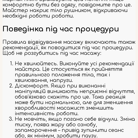
комфортно бути без одягу, повідомите про це.
Майстер накриє тіло рушником, відкриваючи
необхідні роботи роботи.
Поведінка під час процедури
Правила відвідування масажу включають також
рекомендації, як поводитися під час процедури.
Щоб не розгубитись під час масажу:
Не хвилюйтесь. Виконуйте усі рекомендації
майстра. Це стосується як прийняття
правильного положення тіла, так і
хвилювання, напруги.
Діскомфорт. Якщо при виконанні
маніпуляцій виникають неприємні відчуття,
обов’язково скажіть про це. Така реакція
може бути нормальною, але для зменшення
хворобливості масажист зменшить
інтенсивність роботи.
Не мовчіть, якщо погано себе відчули. Зміна
тиску, поява жару або ознобу,
запаморочення – привід зупинити сеанс
або, як мінімум, зробити паузу.