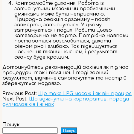
Контролюйте дихання. Робота із
затиснутими м’язами чи проблемними
ділянками може бути неприємною.
Природна реакція організму – ndash;
завмерти, затиснутись. У цьому
затримується і подих. Робити цього
категорично не варто. Потрібно навпаки
постаратися розслабитися, дихати
рівномірно і глибоко. Так підвищується
насичення тканин киснем, і результат
сеансу буде кращим.
Дотримуйтесь рекомендацій фахівця як під час
процедури, так і після неї. І тоді гарний
результат, відмінне самопочуття та настрій
збережуться надовго.
2023-
Previous Post:
Що таке LPG масаж і як він працює
11-
Next Post:
Що вдягнути на корпоратив: поради
03
для чоловіків і жінок
Пошук
Пошук