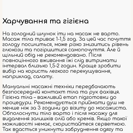
Харчування та гігієна
На голодний шлунок іти на масаж не варто.
Масаж тіла триває 1-1,5 год. За цей час почуття
голоду посилиться, може різко знизитись рівень
глюкози та погіршитися самопочуття. Але й
щільний обід не рекомендовано. Після
повноцінного вживання їжі слід витримати
інтервал близько 1,5-2 годин. Краще зробити
вибір на користь легкого перекушування,
наприклад, салату.
Мануальні масажні техніки передбачають
безпосередній контакт тіла та рук фахівця.
Гігієна тіла – важливий етап підготовки до
процедури. Рекомендується приймати душ не
менше ніж за 3 години до візиту до масажиста.
Обполоснути тіло варто і після масажу для
видалення залишків олій або кремів. Якщо такої
можливості немає, скористайтеся серветкою.
Так вдасться уникнути забруднення одягу та