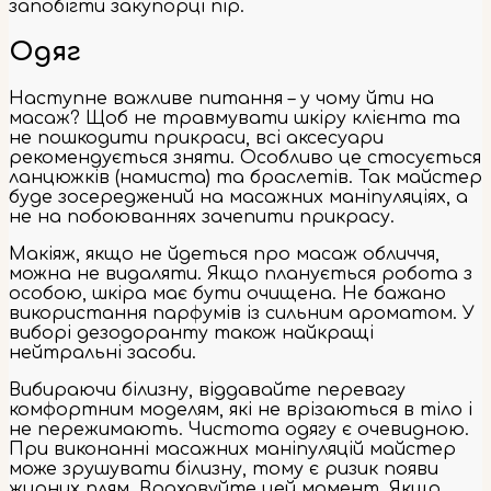
запобігти закупорці пір.
Одяг
Наступне важливе питання – у чому йти на
масаж? Щоб не травмувати шкіру клієнта та
не пошкодити прикраси, всі аксесуари
рекомендується зняти. Особливо це стосується
ланцюжків (намиста) та браслетів. Так майстер
буде зосереджений на масажних маніпуляціях, а
не на побоюваннях зачепити прикрасу.
Макіяж, якщо не йдеться про масаж обличчя,
можна не видаляти. Якщо планується робота з
особою, шкіра має бути очищена. Не бажано
використання парфумів із сильним ароматом. У
виборі дезодоранту також найкращі
нейтральні засоби.
Вибираючи білизну, віддавайте перевагу
комфортним моделям, які не врізаються в тіло і
не пережимають. Чистота одягу є очевидною.
При виконанні масажних маніпуляцій майстер
може зрушувати білизну, тому є ризик появи
жирних плям. Враховуйте цей момент. Якщо