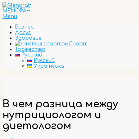
Skip
to
MENORAH
content
Primary
Menu
Navigation
Бизнес
Menu
Досуг
Здоровье
Спорт
Торжества
Русский
Русский
Українська
В чем разница между
нутрициологом и
диетологом