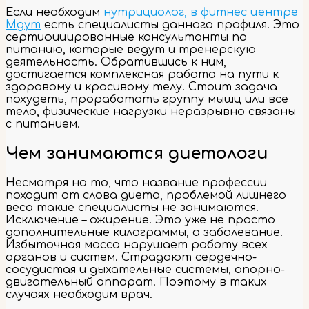
Если необходим
нутрициолог, в фитнес центре
Mgym
есть специалисты данного профиля. Это
сертифицированные консультанты по
питанию, которые ведут и тренерскую
деятельность. Обратившись к ним,
достигается комплексная работа на пути к
здоровому и красивому телу. Стоит задача
похудеть, проработать группу мышц или все
тело, физические нагрузки неразрывно связаны
с питанием.
Чем занимаются диетологи
Несмотря на то, что название профессии
походит от слова диета, проблемой лишнего
веса такие специалисты не занимаются.
Исключение – ожирение. Это уже не просто
дополнительные килограммы, а заболевание.
Избыточная масса нарушает работу всех
органов и систем. Страдают сердечно-
сосудистая и дыхательные системы, опорно-
двигательный аппарат. Поэтому в таких
случаях необходим врач.