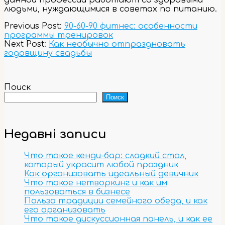
данной профессии работают со здоровыми
людьми, нуждающимися в советах по питанию.
2023-
Previous Post:
90-60-90 фитнес: особенности
11-
программы тренировок
03
Next Post:
Как необычно отпраздновать
годовщину свадьбы
Поиск
Поиск
Недавні записи
Что такое кенди-бар: сладкий стол,
который украсит любой праздник
Как организовать идеальный девичник
Что такое нетворкинг и как им
пользоваться в бизнесе
Польза традиции семейного обеда, и как
его организовать
Что такое дискуссионная панель, и как ее