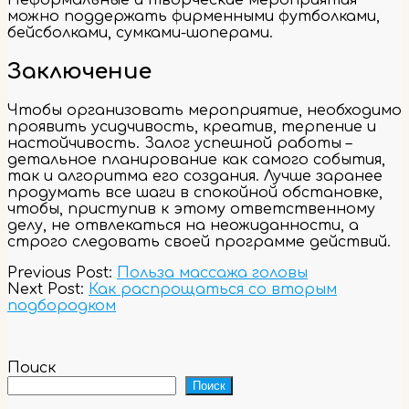
Неформальные и творческие мероприятия
можно поддержать фирменными футболками,
бейсболками, сумками-шоперами.
Заключение
Чтобы организовать мероприятие, необходимо
проявить усидчивость, креатив, терпение и
настойчивость. Залог успешной работы –
детальное планирование как самого события,
так и алгоритма его создания. Лучше заранее
продумать все шаги в спокойной обстановке,
чтобы, приступив к этому ответственному
делу, не отвлекаться на неожиданности, а
строго следовать своей программе действий.
2023-
Previous Post:
Польза массажа головы
09-
Next Post:
Как распрощаться со вторым
06
подбородком
Поиск
Поиск