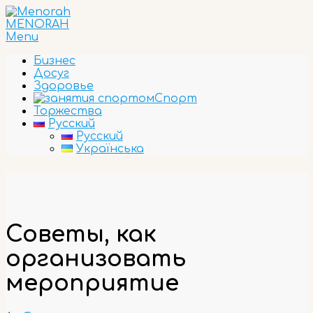
Skip
to
MENORAH
content
Primary
Menu
Navigation
Бизнес
Menu
Досуг
Здоровье
Спорт
Торжества
Русский
Русский
Українська
Советы, как
организовать
мероприятие