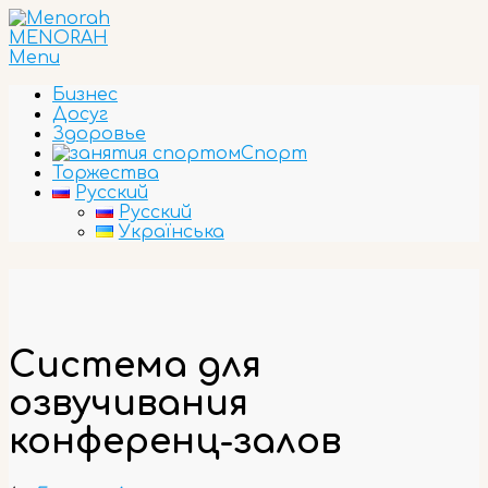
Skip
to
MENORAH
content
Primary
Menu
Navigation
Бизнес
Menu
Досуг
Здоровье
Спорт
Торжества
Русский
Русский
Українська
Система для
озвучивания
конференц-залов