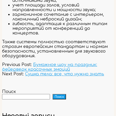
источниками звука;
учет площади залов, условий
направленности и мощности звука;
гармоничное сочетание с интерьером,
лаконичный неброский дизайн;
гибкость, адаптация к различным типам
мероприятий от конференций до
концертов.
Также системы полностью соответствуют
строгим европейским стандартам и нормам
безопасности, установленным для звукового
оборудования.
2023-
Previous Post:
Бумажное шоу на праздник:
12-
фейерверк красочных эмоций
04
Next Post:
Сушка тела: все, что нужно знать
Поиск
Поиск
Недавні записи