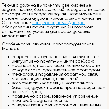
Техника должна выполнять две ключевые
задачи: чисто, без искажений передавать голос
докладчика и воспроизводить используемое в
презентации аудио в максимальном качестве.
Современные
конференц залы Днепра
оборудованы такой акустикой и создают
оптимальные условия для ваших деловых
мероприятий.
Особенности звуковой аппаратуры залов
Миноры:
современная функциональная техника с
интуитивно понятным интерфейсом;
мощность, позволяющая четко слышать
каждое слово, произнесенное оратором;
технологии подавления обратной связи,
минимизация шумов, искажений;
возможность коррекции частотного
баланса, других параметров посредством
эквалайзеров;
правильно организованное управление
техникой с одного места;
синхронизация с микрофонами, внешними