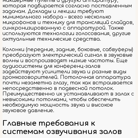
микшерные пульты и другую аппаратуру,
которая подбирается согласно поставленным
задачам. Доклады и лекции требуют
минимального набора – всего несколько
микрофонов и технику для трансляций слайдов,
синхронизированную с аппаратурой. Также
используются технологии голосования, другие
актуальные технические средства.
Колонки (передние, задние, боковые, сабвуферы)
преобразуют электрический сигнал в звуковые
волны и воспроизводят низкие частоты. Еще
аудиосистемы для конференц-залов
задействуют усилители звука и разные виды
громкоговорителей. Потолочная аппаратура
почти незаметна глазу, так как встраивается
непосредственно в подвесной потолок.
Преимущественно их устанавливают в залах с
невысокими потолками, чтобы обеспечить
необходимую мощность звука и высокое
звуковое давление.
Главные требования к
системам озвучивания залов