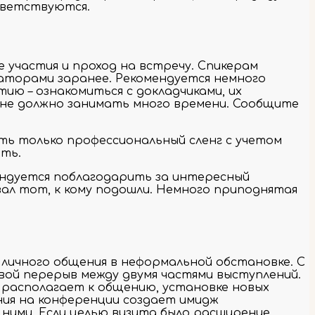
иветствуются.
участия и проход на встречу. Спикерам
аторами заранее. Рекомендуется немного
ию – ознакомиться с докладчиками, их
 не должно занимать много времени. Сообщите
ть только профессиональный сленг с учетом
ить.
ендуется поблагодарить за интересный
ал тот, к кому подошли. Немного приподнятая
личного общения в неформальной обстановке. С
ой перерыв между двумя частями выступлений.
располагает к общению, установке новых
ния на конференции создает имидж
 ними. Если целью визита было расширение