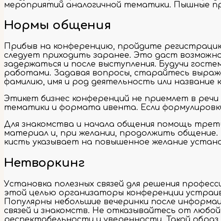
мероприятий аналогичной тематики. Пышные при
Нормы общения
Прибыв на конференцию, пройдите регистрацию.
следует приходить заранее. Это даст возможно
задержаться и после выступления. Будучи госте
работами. Задавая вопросы, старайтесь выраж
фамилию, имя и род деятельность или название
Этикет бизнес конференций не приемлет в речи
тематики и формата ивента. Если формулировк
Для знакомства и начала общения помощь трет
материал и, при желании, продолжить общение
кисть указывает на повышенное желание устан
Нетворкинг
Установка полезных связей для решения профес
этой целью организаторы конференции устраив
Популярны небольшие вечеринки после информа
связей и знакомств. Не отказывайтесь от любо
респектабельности и уверенности. Такой образ