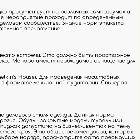
дко присутствует на различных симпозиумах и
кое мероприятие проходит по определенным
в деловом сообществе. Знание норм этикета
тельное впечатление.
 место встречи. Это должно быть просторное
екса Менора имеют необходимое оснащение для
lkin’s House). Для проведения масштабных
 в формате лекционной аудитории. Спикеров
е делового стиля одежды. Данная норма
рогие. Обувь – закрытые модели туфель или
+ пиджак допустима на бизнес-ивентах на тему
стого кроя. Это общие рекомендации, которых
и выборе наряда, просмотрите фото предыдущих