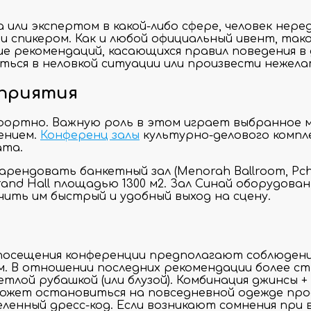
или экспертом в какой-либо сфере, человек нере
 и спикером. Как и любой официальный ивент, та
ие рекомендаций, касающихся правил поведения 
ться в неловкой ситуации или произвести нежела
оприятия
мфортно. Важную роль в этом играет выбранное
ением.
Конференц залы
культурно-делового компл
ата.
рендовать банкетный зал (Menorah Ballroom, Pche
d Hall площадью 1300 м2. Зал Синай оборудован
ить им быстрый и удобный выход на сцену.
 посещения конференции предполагают соблюдени
ам. В отношении последних рекомендации более ст
тлой рубашкой (или блузой). Комбинация джинсы 
может остановиться на повседневной одежде про
деленный дресс-код. Если возникают сомнения пр