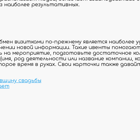
из наиболее результативных.
бмен визитками по-прежнему является наиболее 
учении новой информации. Такие ивенты помогаю
ясь на мероприятие, подготовьте достаточное к
(имя, род деятельности или название компании, 
орое время в руках. Свои карточки также давайте
вщину свадьбы
ает