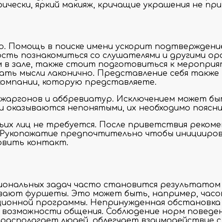
чески, яркий макияж, кричащие украшения не пр
 Помощь в поиске имени ускорит подтверждение 
сть познакомиться со слушателями и другими ор
м в зале, также стоит подготовиться к мероприят
ать мысли лаконично. Представление себя также
 компании, которую представляете.
 жаргонов и аббревиатур. Исключением может бы
и оказываются непонятыми, их необходимо поясн
ьих лиц не требуется. После приветствия реком
. Рукопожатие предпочтительно чтобы иницииров
овить контакт.
сиональных задач часто становится результатом 
ают фуршеты. Это может быть, например, часов
ционной программы. Непринужденная обстановка 
й возможности общения. Соблюдение норм поведе
 располагает людей, облегчает взаимодействие с