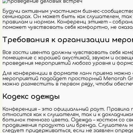
Будучи активным участником бизнес-сообщества 
семинарах. Он может быть как слушателем, так
правилам и нормам. Конференц этикет – собран
поможет чувствовать себя комфортно, не оказа
Требования к организации мер
Все гости ивента должны чувствовать себя ко
помещение с хорошей акустикой, звуком и освещ
проведения мероприятий любого уровня и форм
Для конференции в формате ланч приема можно а
мероприятий подойдет просторный Menorah Gran
можно разместить в первом ряду, чтобы обеспеч
Кодекс одежды
Конференция – это официальный раут. Правила
относится как к слушателям, так и к докладчик
ботинок темного цвета. Одежда – костюм со све
продвижения продукта или бренда. Слушатель 
следует придерживаться, если не заявлен опре