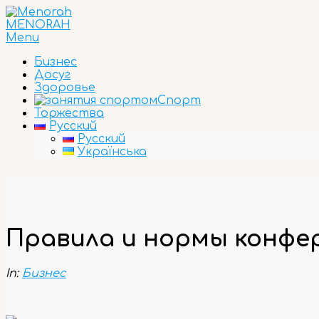
Skip
to
MENORAH
content
Primary
Menu
Navigation
Бизнес
Menu
Досуг
Здоровье
Спорт
Торжества
Русский
Русский
Українська
Правила и нормы конфе
In:
Бизнес