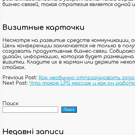
бизнес-связей, такая стратегия является одной 
Визитные карточки
Несмотря на развитие средств коммуникации, о
Цель конференции заключается не только в пол
создавать продуктивные бизнес-связи. Собира
дизайн, информацию, которая будет размещена 
визитки. Кладите их в карман или держите некот
стойках.
2023-
Previous Post:
Как необычно отпраздновать годо
11-
Next Post:
Что такое LPG массаж и как он работ
03
Поиск
Поиск
Недавні записи