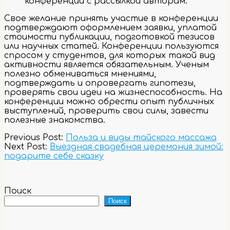
конференции с рассылкой авторам.
Свое желание принять участие в конференции
подтверждают оформлением заявки, уплатой
стоимости публикации, подготовкой тезисов
или научных статей. Конференции пользуются
спросом у студентов, для которых такой вид
активности является обязательным. Ученым
полезно обмениваться мнениями,
подтверждать и опровергать гипотезы,
проверять свои идеи на жизнеспособность. На
конференции можно обрести опыт публичных
выступлений, проверить свои силы, завести
полезные знакомства.
2023-
Previous Post:
Польза и виды тайского массажа
12-
Next Post:
Выездная свадебная церемония зимой:
28
подарите себе сказку
Поиск
Поиск