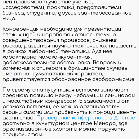
ней принимают участие ученые,
исследователи, практики, представители
бизнеса, студенты, другие заинтересованные
лица.
Конференция необходима для презентации
свежих идей и наработок относительно
совершенствования процессов, снижения
рисков, развития научно-технических новшеств
в рамках выбранной тематики. Для нее
характерна малоконкурентная,
доброжелательная обстановка. Вопросы и
замечания к спикерам в большинстве случаев
имеют консультативный характер,
приветствуется обоснованное свободомыслие.
По своему статусу такая встреча занимает
среднюю позицию между небольшим семинаром
и масштабным конгрессом. В зависимости от
размаха встречи, ее можно организовать
своими силами или прибегнуть к помощи ивент-
агентства.
Проведение конференций в Днепре
доступно в культурном центре Менора, где
организационные хлопоты можно поручить
специалистам.