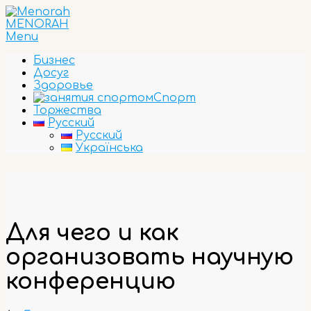
Skip
to
MENORAH
content
Primary
Menu
Navigation
Бизнес
Menu
Досуг
Здоровье
Спорт
Торжества
Русский
Русский
Українська
Для чего и как
организовать научную
конференцию