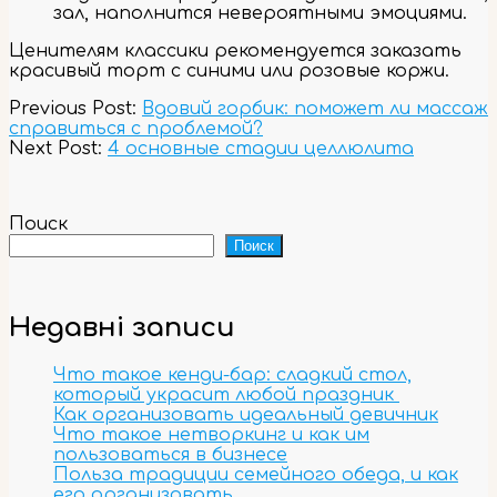
зал, наполнится невероятными эмоциями.
Ценителям классики рекомендуется заказать
красивый торт с синими или розовые коржи.
2023-
Previous Post:
Вдовий горбик: поможет ли массаж
12-
справиться с проблемой?
04
Next Post:
4 основные стадии целлюлита
Поиск
Поиск
Недавні записи
Что такое кенди-бар: сладкий стол,
который украсит любой праздник
Как организовать идеальный девичник
Что такое нетворкинг и как им
пользоваться в бизнесе
Польза традиции семейного обеда, и как
его организовать