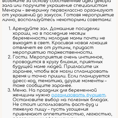
возьмите за основу собственные идеи декора
зала или поручите украшение специалистам
Меноры – вечеринку первоклассно организуют
от украшений до закусок. Готовя мероприятие
лично, воспользуйтесь некоторыми советами:
Арендуйте зал. Домашние посиделки
хороши, но в последние месяцы
беременности молодые мамы почти не
выходят в свет. Красивая новая локация
отвлечет ее от рутины, придаст
мероприятию торжественности.
Гости. Мероприятие очень интимное,
проводится в кругу близких, приятных
будущей маме людей. Пригласите их
заранее, чтобы все могли спланировать
время и точно пришли. Если планируется
дресс-код, тематика, другие моменты –
тоже сообщите заранее.
Меню. На праздник для беременной
женщины нужно
организовать фуршет
.
Остановите выбор на полезных блюдах.
Не стоит использовать фаст-фуд и
тяжелую пищу – пусть угощения
привлекают аппетитностью, легкостью,