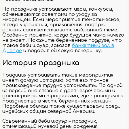
На празднике устраивают игры, конкурсы,
обмениваются советами по уходу за
младенцем. Если мероприятие тематическое,
тогда украшения, приглашения, подарки
должны соответствовать выбранной теме.
Особенно приятно, когда будущая мама ничего
не знает. Покажите беременное подруге, что
такое беби шауэр, заказав
банкетный зал в
Днепре
и подарив ей яркую вечеринку.
История праздника
Традиция устраивать такие мероприятия
имеет долгую историю, хотя его точное
происхождение трудно установить. По одной
из версий оно связано с древнегреческими и
древнеримскими традициями, где проводились
празднества в честь беременных женщин.
Подобные обычаи также существовали среди
индейских общин северной Америки.
Современный беби шауэр – праздник,
отмечающий нулевой день рождения,