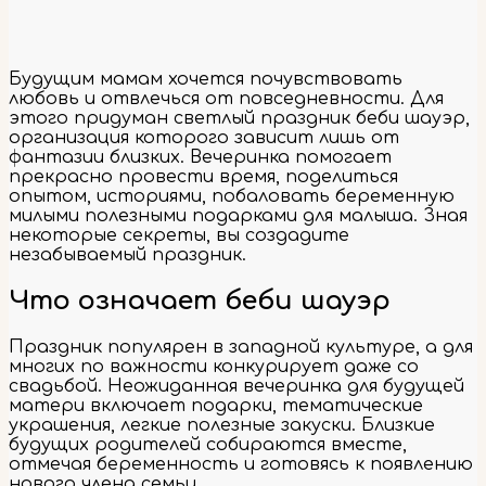
Будущим мамам хочется почувствовать
любовь и отвлечься от повседневности. Для
этого придуман светлый праздник беби шауэр,
организация которого зависит лишь от
фантазии близких. Вечеринка помогает
прекрасно провести время, поделиться
опытом, историями, побаловать беременную
милыми полезными подарками для малыша. Зная
некоторые секреты, вы создадите
незабываемый праздник.
Что означает беби шауэр
Праздник популярен в западной культуре, а для
многих по важности конкурирует даже со
свадьбой. Неожиданная вечеринка для будущей
матери включает подарки, тематические
украшения, легкие полезные закуски. Близкие
будущих родителей собираются вместе,
отмечая беременность и готовясь к появлению
нового члена семьи.