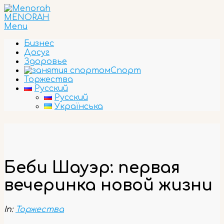
Skip
to
MENORAH
content
Primary
Menu
Navigation
Бизнес
Menu
Досуг
Здоровье
Спорт
Торжества
Русский
Русский
Українська
Беби Шауэр: первая
вечеринка новой жизни
In:
Торжества