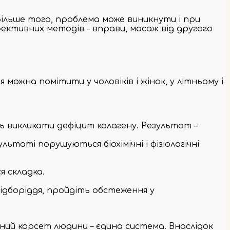
Більше того, проблема може виникнути і при
фективних методів – вправи, масаж від другого
можна помітити у чоловіків і жінок, у літньому і
ь викликати дефіцит колагену. Результат –
ьтаті порушуються біохімічні і фізіологічні
я складка.
ідборіддя, пройдіть обстеження у
ний корсет людини – єдина система. Внаслідок