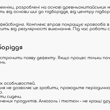
техніки, розроблені на основі древньокитайських
ть від основи шиї до підборіддя, від центру підб
 фейсбілдінг. Комплекс вправ покращує кровообіг 
ить від регулярності виконання. Під час роботи с
боріддя
дстрочити появу дефекту. Якщо процес тільки поч
нь.
х особливостей.
ня не дозволяє це зробити, проходьте періодично
ю.
ти сидячи.
чених продуктів. Алкоголь і тютюн – не кращі дру