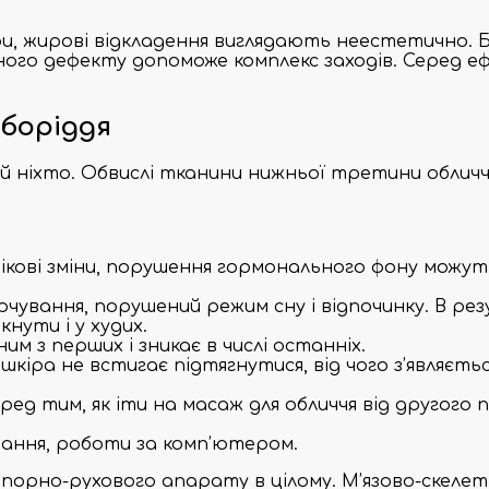
іри, жирові відкладення виглядають неестетично. 
чного дефекту допоможе комплекс заходів. Серед е
боріддя
й ніхто. Обвислі тканини нижньої третини обличчя 
ікові зміни, порушення гормонального фону можут
вання, порушений режим сну і відпочинку. В резул
нути і у худих.
им з перших і зникає в числі останніх.
шкіра не встигає підтягнутися, від чого з’являєтьс
д тим, як іти на масаж для обличчя від другого п
чання, роботи за комп’ютером.
порно-рухового апарату в цілому. М’язово-скелет