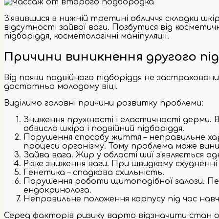
З’явившися в нижній третині обличчя складки шк
відсутності зайвої ваги. Позбутися від космети
підборіддя, косметологічні маніпуляції.
Причини виникнення другого під
Від появи подвійного підборіддя не застраховани
достатньо молодому віці.
Виділимо головні причини розвитку проблеми:
Зниження пружності і еластичності дерми. В
обвисла шкіра і подвійний підборіддя.
Порушення способу життя – неправильне харчу
процеси організму. Тому проблема може виник
Зайва вага. Жир у області шиї з’являється одн
Різке зниження ваги. При швидкому схудненні 
Генетика – спадкова схильність.
Порушення роботи щитоподібної залози. Пере
ендокринолога.
Неправильне положення корпусу під час нав
Серед факторів ризику варто відзначити стан о