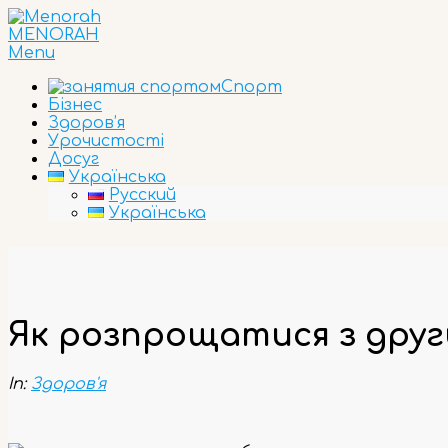
Skip
to
MENORAH
content
Primary
Menu
Navigation
Спорт
Menu
Бізнес
Здоров’я
Урочистості
Досуг
Українська
Русский
Українська
Як розпрощатися з друг
In:
Здоров'я