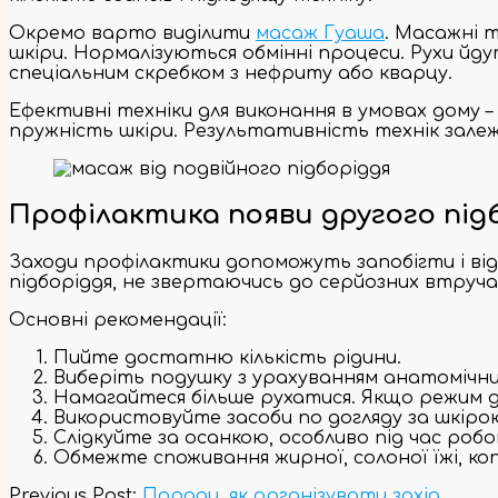
Окремо варто виділити
масаж Гуаша
. Масажні 
шкіри. Нормалізуються обмінні процеси. Рухи йду
спеціальним скребком з нефриту або кварцу.
Ефективні техніки для виконання в умовах дому –
пружність шкіри. Результативність технік залеж
Профілактика появи другого під
Заходи профілактики допоможуть запобігти і ві
підборіддя, не звертаючись до серйозних втруча
Основні рекомендації:
Пийте достатню кількість рідини.
Виберіть подушку з урахуванням анатомічни
Намагайтеся більше рухатися. Якщо режим д
Використовуйте засоби по догляду за шкіро
Слідкуйте за осанкою, особливо під час робо
Обмежте споживання жирної, солоної їжі, коп
2023-
Previous Post:
Поради, як організувати захід