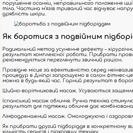
порушення осанки, неправильного положення шиї 
тіла. Частина м’язів тривалий час відчуває напр
дряблість шкіри.
Як боротися з подвійним підбор
Радикальний метод усунення дефекту – хірургічн
результат комплексної роботи. Прибрати провиса
рекомендується переглянути звичний раціон.
Провідне місце за ефективністю серед неінвази
процедур в Дніпрі запрошуємо в салон фітнес-ц
можна в будь-який час. Гарний результат в боро
Шийно-ворітниковий масаж. Усуваються защемленн
Іспанський масаж обличчя. Ручна техніка стимулю
результат для підтяжки обличчя дає комбінована
Лімфодренажний масаж. Омолоджуюча і оздоровлю
Як прибрати другий підборіддя в конкретному в
кількість сеансів і підходящу техніку.