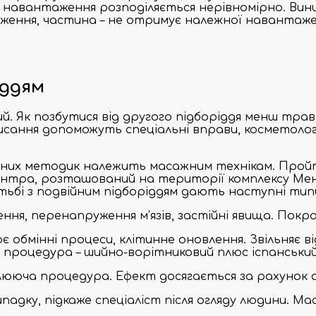
навантаження розподіляється нерівномірно. Виника
уження, частина – не отримує належної навантажен
іддям
ий. Як позбутися від другого підборіддя менш тра
ння допоможуть спеціальні вправи, косметологічні
вних методик належить масажним технікам. Пройти
ентра, розташований на території комплексу Мен
тьбі з подвійним підборіддям дають наступні тип
я, перенапруження м’язів, застійні явища. Покра
є обмінні процеси, клітинне оновлення. Звільняє в
 процедура – шийно-ворітниковий плюс іспанський
юча процедура. Ефект досягається за рахунок акт
ипадку, підкаже спеціаліст після огляду людини.