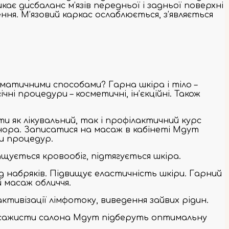
є дисбаланс м’язів передньої і задньої поверхні
ня. М’язовий каркас ослаблюється, з’являється
вматичними способами? Гарна шкіра і тіло –
 процедури – косметичні, ін’єкційні. Також
 як лікувальний, так і профілактичний курс
ора. Записатися на масаж в кабінеті Mgym
и процедур.
щується кровообіг, підтягується шкіра.
ід набряків. Підвищує еластичність шкіри. Гарний
 масаж обличчя.
ивізації лімфотоку, виведення зайвих рідин.
 Масажисти салона Mgym підберуть оптимальну