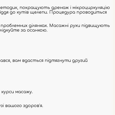
 методик, покращують дренаж і мікроциркуляцію
оріддя до кутів щелепи. Процедура проводиться
в проблемних ділянках. Масажні рухи підвищують
лідкуйте за осанкою.
ався, вам вдасться підтягнути другий
 курси масажу.
зі вашого здоров’я.