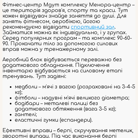
Фітнес-центр Mgym комплексу Менора-центр –
це територія здоров’я, спорту та краси. Тут
кожен відвідувач знайде заняття до душі. Для
занять фітнесом, аеробікою, йогою
рекомендуємо відвідати
спортивний зал
.
Займатися можна як індивідуально, і у групах.
Серед популярних програм – та комплекс 90-60-
90. Прокачати тіло за допомогою силових
вправ можна у тренажерному залі.
Аеробний блок відбувається переважно без
додаткового обладнання. Підключення
інвентарю відбувається на силовому етапі
тренувань. Тут задіяні:
медболи – м’ячі з вагою (розраховані на 3-4-5
кг);
фітболи – надувні м’ячі великого діаметра;
бодібари – металеві палиці без
додаткового обтяження (вага 3-5 кг);
гантелі;
еластичні гумки (еспандери).
Ефективні вправи – берпі, скручування метелик,
зворотні випади. Під час виконання берпі