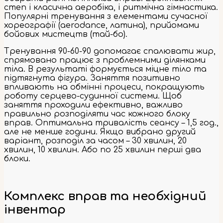
степ і класична аеробіка, і ритмічна гімнастика.
Популярні тренування з елементами сучасної
хореографії (aerodance, латина), прийомами
бойових мистецтв (тай-бо).
Тренування 90-60-90 допомагає спалювати жир,
спрямовано працює з проблемними ділянками
тіла. В результаті формується міцне тіло та
підтягнута фігура. Заняття позитивно
впливають на обмінні процеси, покращують
роботу серцево-судинної системи. Щоб
заняття проходили ефективно, важливо
правильно розподіляти час кожного блоку
вправ. Оптимальна тривалість сеансу – 1,5 год.,
але не менше години. Якщо вибрано другий
варіант, розподіл за часом – 30 хвилин, 20
хвилин, 10 хвилин. Або по 25 хвилин перші два
блоки.
Комплекс вправ та необхідний
інвентар