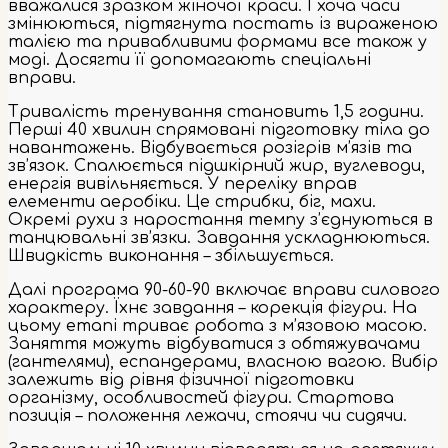
вважалися зразком жіночої краси. І хоча часи
змінюються, підтягнута постать із вираженою
талією та привабливими формами все також у
моді. Досягти її допомагають спеціальні
вправи.
Тривалість тренування становить 1,5 години.
Перші 40 хвилин спрямовані підготовку тіла до
навантажень. Відбувається розігрів м’язів та
зв’язок. Спалюється підшкірний жир, вуглеводи,
енергія вивільняється. У переліку вправ
елементи аеробіки. Це стрибки, біг, махи.
Окремі рухи з наростання темпу з’єднуються в
танцювальні зв’язки. Завдання ускладнюються.
Швидкість виконання – збільшується.
Далі програма 90-60-90 включає вправи силового
характеру. Їхнє завдання – корекція фігури. На
цьому етапі триває робота з м’язовою масою.
Заняття можуть відбуватися з обтяжувачами
(гантелями), еспандерами, власною вагою. Вибір
залежить від рівня фізичної підготовки
організму, особливостей фігури. Стартова
позиція – положення лежачи, стоячи чи сидячи.