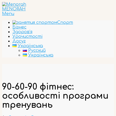
Skip
to
MENORAH
content
Primary
Menu
Navigation
Спорт
Menu
Бізнес
Здоров’я
Урочистості
Досуг
Українська
Русский
Українська
90-60-90 фітнес:
особливості програми
тренувань