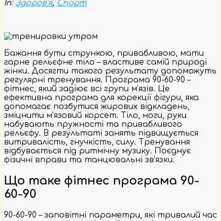
In:
Здоров'я
,
Спорт
Бажання бути стрункою, привабливою, мати
гарне рельєфне тіло – властиве самій природі
жінки. Досягти такого результату допоможуть
регулярні тренування. Програма 90-60-90 –
фітнес, який задіює всі групи м’язів. Це
ефективна програма для корекції фігури, яка
допомагає позбутися жирових відкладень,
зміцнити м’язовий корсет. Тіло, ноги, руки
набувають пружності та привабливого
рельєфу. В результаті занять підвищується
витривалість, гнучкість, силу. Тренування
відбувається під ритмічну музику. Поєднує
фізичні вправи та танцювальні зв’язки.
Що таке фітнес програма 90-
60-90
90-60-90 – заповітні параметри, які тривалий час