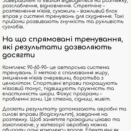
Завершальні 10 хвилин відводяться на розтяжку,
розслаблення, відновлення. Стретчінг –
розтягнення м’язів, сухожиль – важливий блок
вправ у системі тренувань для схуднення. Такі
прийоми розвивають гнучкість та рухливість
суглобів.
На що спрямовані тренування,
які результати дозволяють
досягти
Комплекс 90-60-90– це авторська система
тренувань. Її метою є спалювання жиру,
зміцнення м’язів очеревини, боротьба з
целюлітом. Спортивні вправи покращують
м’язовий тонус, підвищують пружність та
еластичність шкіри. Фокус програми –
проблемні зони. Це стегна, сідниці, живіт.
Досягти результату допомагають аеробні та
силові вправи (бодіскульпт), завдання на
розтяжку. Щоб заняття проходили цікаво та
захоплююче, у категорії аеробіка можна
обирати різні комплекси вправ. Ефективні як