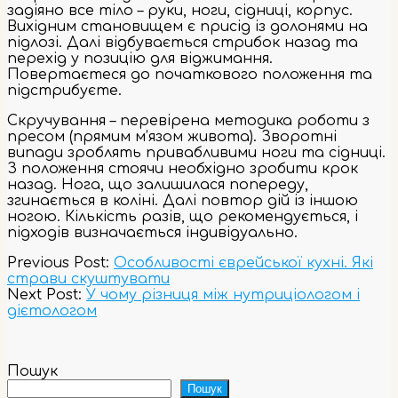
задіяно все тіло – руки, ноги, сідниці, корпус.
Вихідним становищем є присід із долонями на
підлозі. Далі відбувається стрибок назад та
перехід у позицію для віджимання.
Повертаєтеся до початкового положення та
підстрибуєте.
Скручування – перевірена методика роботи з
пресом (прямим м’язом живота). Зворотні
випади зроблять привабливими ноги та сідниці.
З положення стоячи необхідно зробити крок
назад. Нога, що залишилася попереду,
згинається в коліні. Далі повтор дій із іншою
ногою. Кількість разів, що рекомендується, і
підходів визначається індивідуально.
2023-
Previous Post:
Особливості єврейської кухні. Які
11-
страви скуштувати
03
Next Post:
У чому різниця між нутриціологом і
дієтологом
Пошук
Пошук